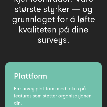
største styrker — og
grunnlaget for å løfte
kvaliteten på dine
surveys.
Plattform
En survey plattform med fokus på
features som støtter organisasjonen
din.