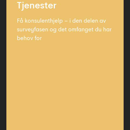
Tjenester
Få konsulenthjelp – i den delen av
surveyfasen og det omfanget du har
behov for