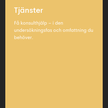
Tjänster
Få konsulthjälp – i den
undersökningsfas och omfattning du
behöver.