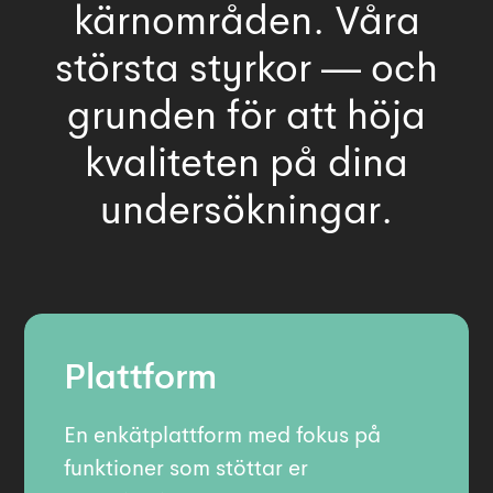
kärnområden. Våra
största styrkor — och
grunden för att höja
kvaliteten på dina
undersökningar.
Plattform
En enkätplattform med fokus på
funktioner som stöttar er