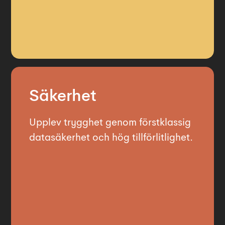
Säkerhet
Upplev trygghet genom förstklassig
datasäkerhet och hög tillförlitlighet.