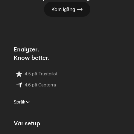
Kom igång —>
Enalyzer.
Know better.
4.5 på Trustpilot
4.6 på Capterra
Språk
Vår setup