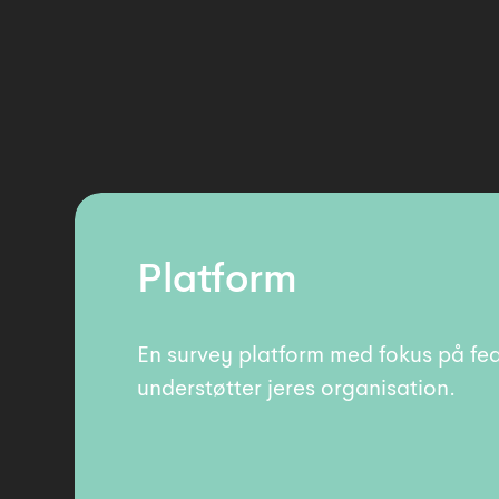
Platform
En survey platform med fokus på fea
understøtter jeres organisation.