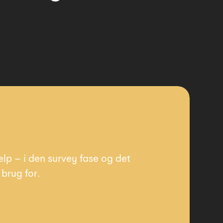
s
lp – i den survey fase og det
brug for.