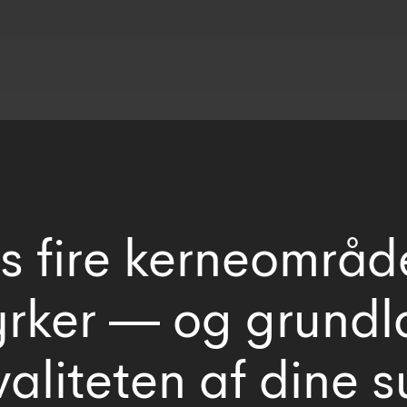
s fire kerneområd
yrker — og grundl
valiteten af dine 