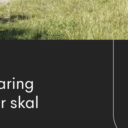
aring
r skal