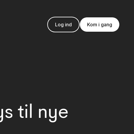
Log ind
Kom i gang
s til nye