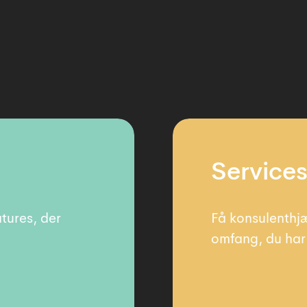
Service
tures, der
Få konsulenthjæ
omfang, du har 