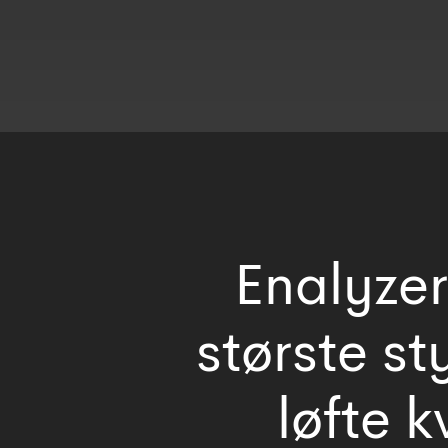
Enalyzer
største st
løfte k