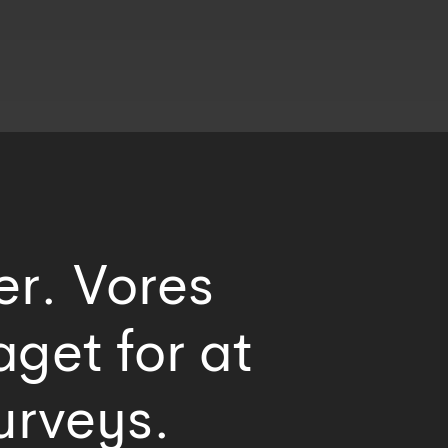
er. Vores
aget for at
surveys.