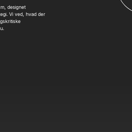
rm, designet
gi. Vi ved, hvad der
gskritiske
u.