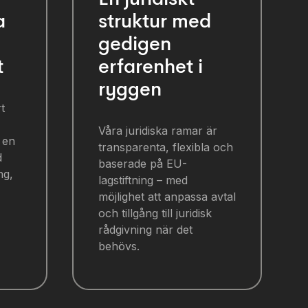
a
struktur med
gedigen
t
erfarenhet i
ryggen
t
Våra juridiska ramar är
 en
transparenta, flexibla och
d
baserade på EU-
ng,
lagstiftning – med
möjlighet att anpassa avtal
och tillgång till juridisk
rådgivning när det
behövs.