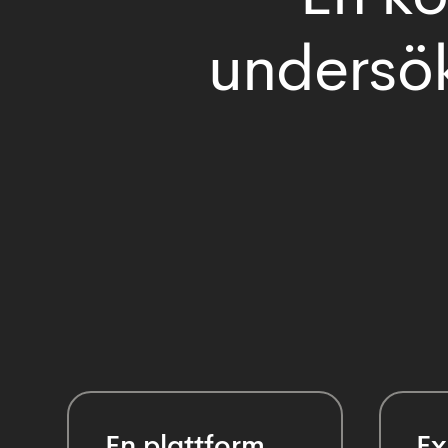
undersök
En plattform
Ex