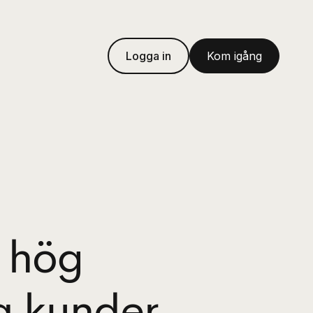
Logga in
Kom igång
 hög
a kunder.