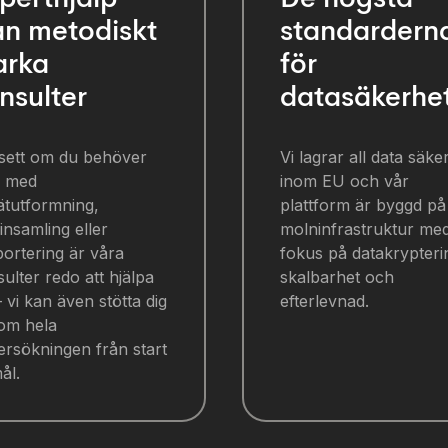
ån metodiskt
standardern
arka
för
nsulter
datasäkerhe
sett om du behöver
Vi lagrar all data säker
d med
inom EU och vår
ätutformning,
plattform är byggd på
insamling eller
molninfrastruktur me
ortering är våra
fokus på datakrypteri
ulter redo att hjälpa
skalbarhet och
– vi kan även stötta dig
efterlevnad.
om hela
rsökningen från start
mål.