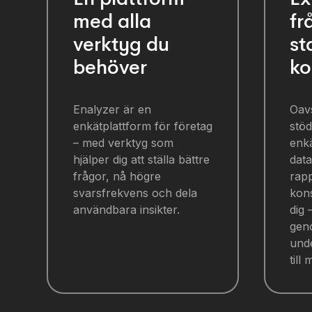
med alla
fr
verktyg du
st
behöver
ko
Enalyzer är en
Oav
enkätplattform för företag
stö
– med verktyg som
enk
hjälper dig att ställa bättre
data
frågor, nå högre
rapp
svarsfrekvens och dela
kons
användbara insikter.
dig 
gen
unde
till 