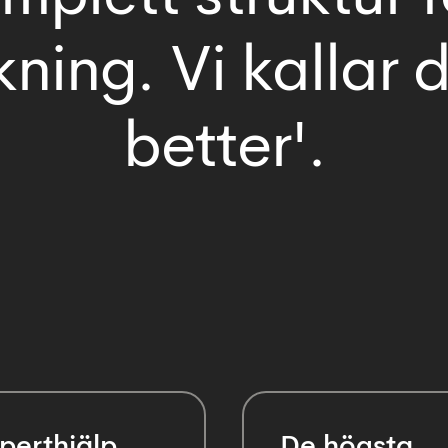
ning. Vi kallar 
better'.
perthjälp
De högsta