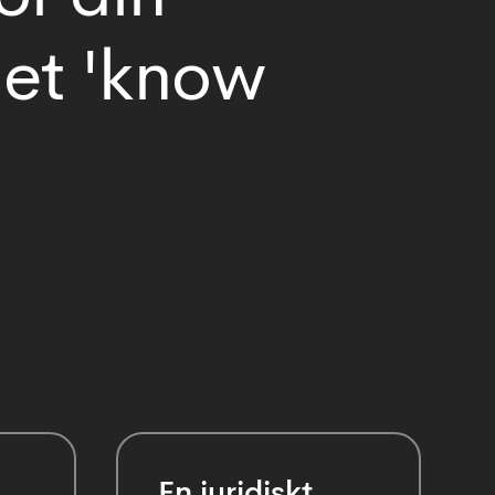
det 'know
En juridiskt