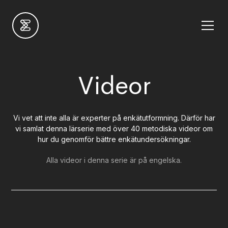
Videor
Vi vet att inte alla är experter på enkätutformning. Därför har
vi samlat denna lärserie med över 40 metodiska videor om
hur du genomför bättre enkätundersökningar.
Alla videor i denna serie är på engelska.