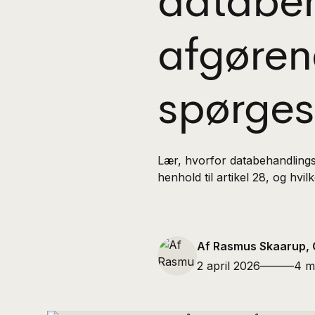
databeh
afgøren
spørge
Lær, hvorfor databehandlingsa
henhold til artikel 28, og hv
Af Rasmus Skaarup, 
2 april 2026
———
4 m