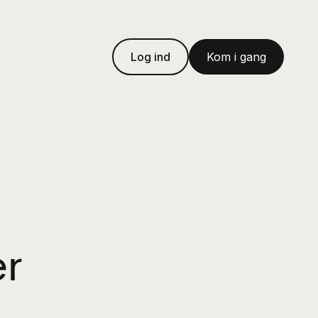
Log ind
Kom i gang
er