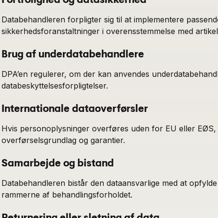
Databehandleren forpligter sig til at implementere passend
sikkerhedsforanstaltninger i overensstemmelse med artike
Brug af underdatabehandlere
DPA’en regulerer, om der kan anvendes underdatabehandlere
databeskyttelsesforpligtelser.
Internationale dataoverførsler
Hvis personoplysninger overføres uden for EU eller EØS, b
overførselsgrundlag og garantier.
Samarbejde og bistand
Databehandleren bistår den dataansvarlige med at opfylde 
rammerne af behandlingsforholdet.
Returnering eller sletning af data