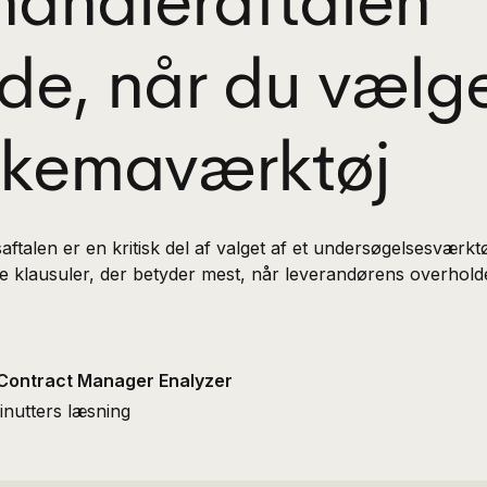
andleraftalen
de, når du vælge
skemaværktøj
ftalen er en kritisk del af valget af et undersøgelsesværk
ilke klausuler, der betyder mest, når leverandørens overhold
Contract Manager Enalyzer
inutters læsning