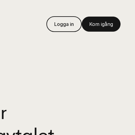
Logga in
Kom igång
r