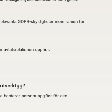
a relevanta GDPR-skyldigheter inom ramen för
r avtalsrelationen upphör.
kätverktyg?
räde hanterar personuppgifter för den