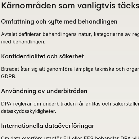
Kärnområden som vanligtvis täck
Omfattning och syfte med behandlingen
Avtalet definierar behandlingens natur, kategorierna av re
med behandlingen.
Konfidentialitet och säkerhet
Biträdet åtar sig att genomföra lämpliga tekniska och organi
GDPR.
Användning av underbiträden
DPA reglerar om underbiträden får anlitas och säkerställer
dataskyddsskyldigheter.
Internationella dataöverföringar
Om data överförs utanför EU eller EES behandlar DPA vilk