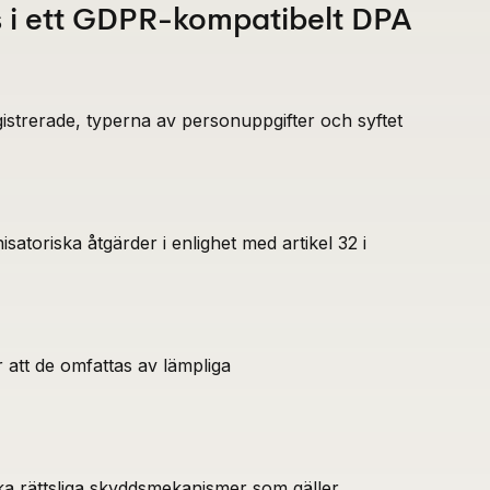
s i ett GDPR-kompatibelt DPA
gistrerade, typerna av personuppgifter och syftet
satoriska åtgärder i enlighet med artikel 32 i
 att de omfattas av lämpliga
a rättsliga skyddsmekanismer som gäller.