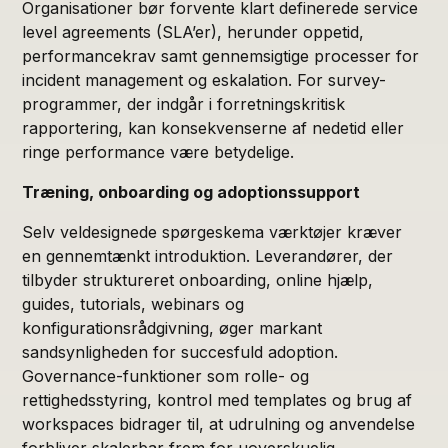
Organisationer bør forvente klart definerede service
level agreements (SLA’er), herunder oppetid,
performancekrav samt gennemsigtige processer for
incident management og eskalation. For survey-
programmer, der indgår i forretningskritisk
rapportering, kan konsekvenserne af nedetid eller
ringe performance være betydelige.
Træning, onboarding og adoptionssupport
Selv veldesignede spørgeskema værktøjer kræver
en gennemtænkt introduktion. Leverandører, der
tilbyder struktureret onboarding, online hjælp,
guides, tutorials, webinars og
konfigurationsrådgivning, øger markant
sandsynligheden for succesfuld adoption.
Governance-funktioner som rolle- og
rettighedsstyring, kontrol med templates og brug af
workspaces bidrager til, at udrulning og anvendelse
forbliver skalerbar frem for uoverskuelig.